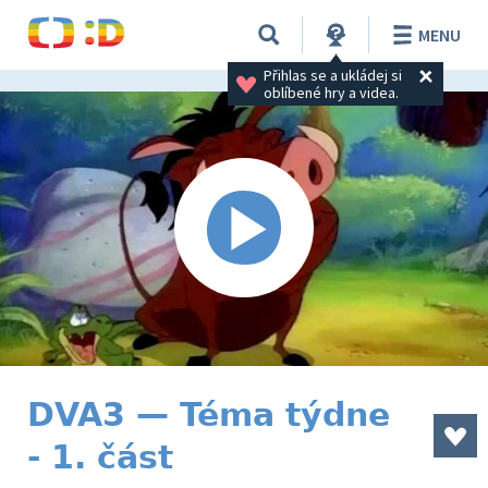
MENU
Přihlas se a ukládej si 
oblíbené hry a videa.
DVA3 — Téma týdne
- 1. část