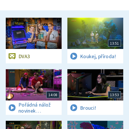
13:51
DVA3
Koukej, příroda!
14:08
13:53
Pořádná nálož
Brouci!
novinek
a zajímavostí