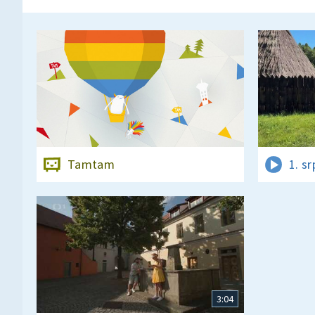
Tamtam
1. s
3:04