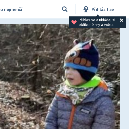
ro nejmenší
Přihlásit se
Přihlas se a ukládej si 
oblíbené hry a videa.