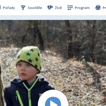
Pořady
Soutěže
Živě
Program
P