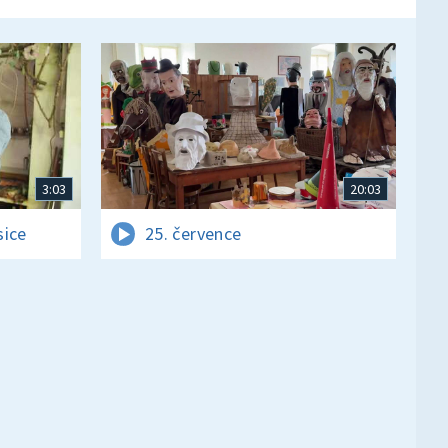
3:03
20:03
sice
25. července