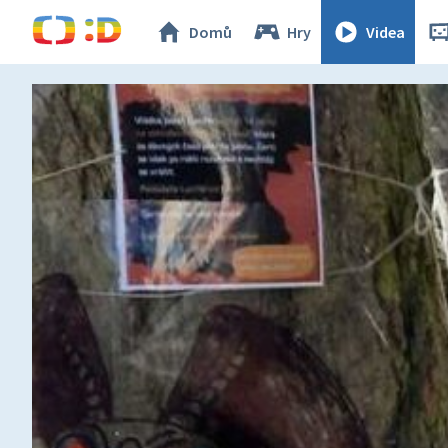
Domů
Hry
Videa