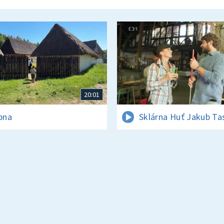
20:01
rpna
Sklárna Huť Jakub Ta