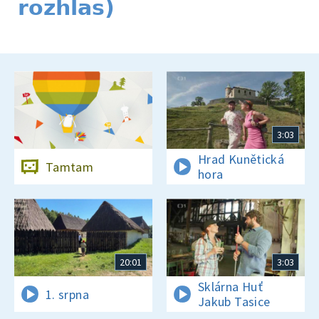
rozhlas)
3:03
Hrad Kunětická
Tamtam
hora
20:01
3:03
Sklárna Huť
1. srpna
Jakub Tasice