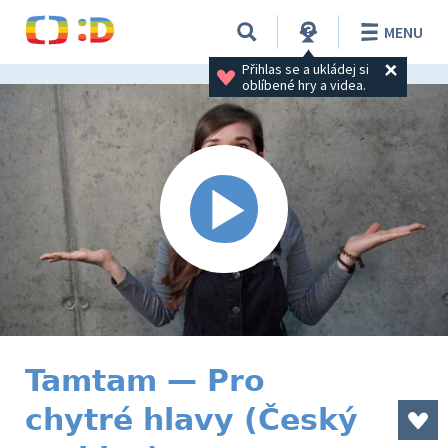
MENU
Přihlas se a ukládej si 
oblíbené hry a videa.
Tamtam — Pro
chytré hlavy (Český