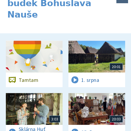
budek Bohuslava
Nauše
20:01
Tamtam
1. srpna
3:03
20:03
Sklárna Huť