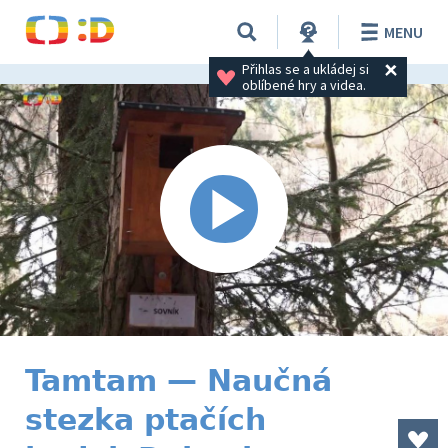
MENU
Přihlas se a ukládej si 
oblíbené hry a videa.
Tamtam — Naučná
stezka ptačích