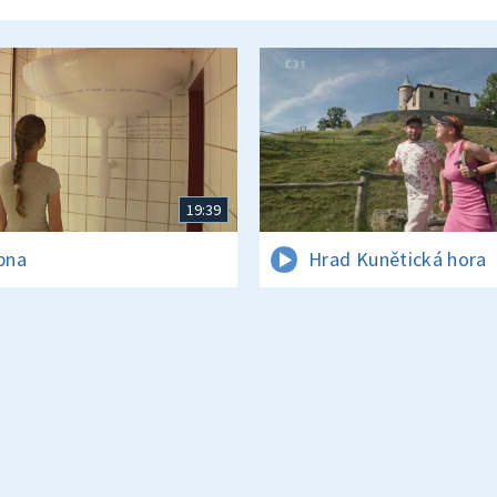
19:39
rpna
Hrad Kunětická hora