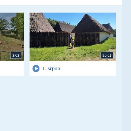
3:03
20:01
1. srpna