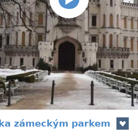
zka zámeckým parkem