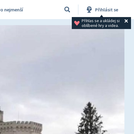
ro nejmenší
Přihlásit se
Přihlas se a ukládej si 
oblíbené hry a videa.