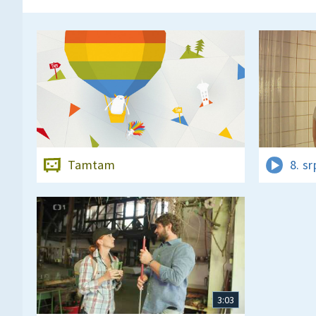
Tamtam
8. s
3:03