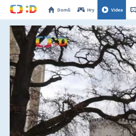
Domů
Hry
Videa