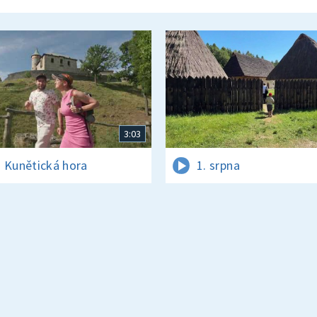
3:03
 Kunětická hora
1. srpna