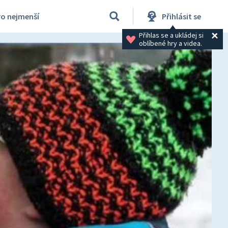
ro nejmenší
Přihlásit se
Přihlas se a ukládej si 
oblíbené hry a videa.