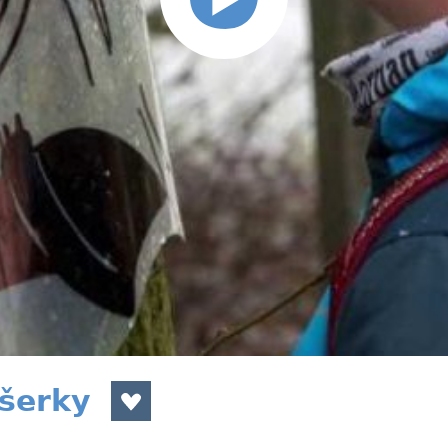
íšerky