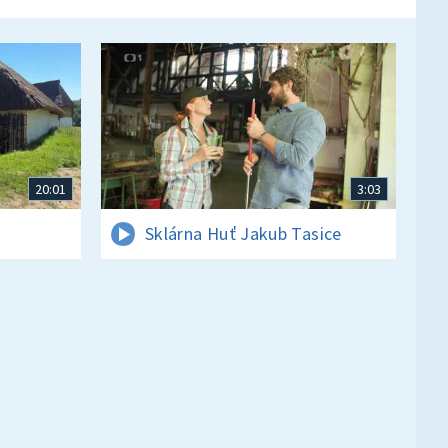
20:01
3:03
Sklárna Huť Jakub Tasice