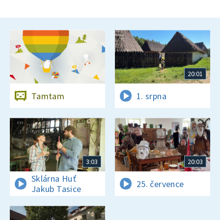
20:01
Tamtam
1. srpna
3:03
20:03
Sklárna Huť
25. července
Jakub Tasice