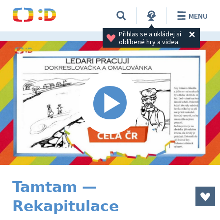
MENU
Přihlas se a ukládej si 
oblíbené hry a videa.
Tamtam —
Rekapitulace