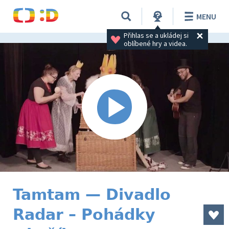
MENU
Přihlas se a ukládej si 
oblíbené hry a videa.
Tamtam — Divadlo
Radar – Pohádky