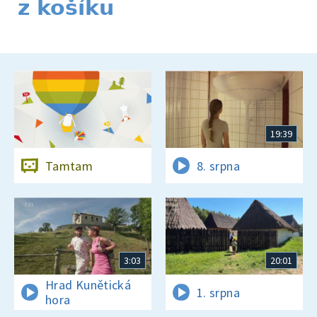
z košíku
19:39
Tamtam
8. srpna
3:03
20:01
Hrad Kunětická
1. srpna
hora