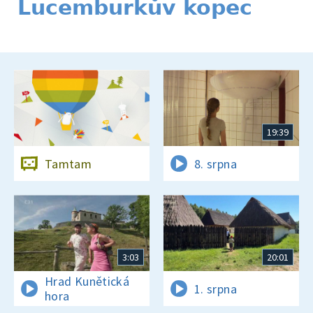
Lucemburkův kopec
19:39
Tamtam
8. srpna
3:03
20:01
Hrad Kunětická
1. srpna
hora