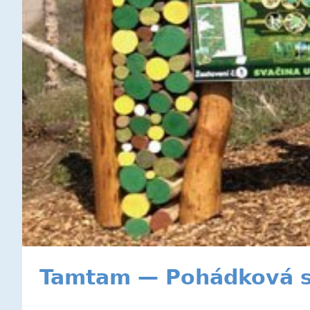
Tamtam — Pohádková st