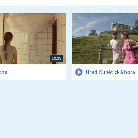
19:39
rpna
Hrad Kunětická hora