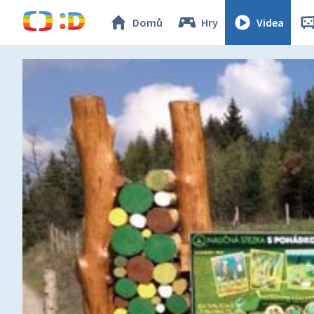
Domů
Hry
Videa