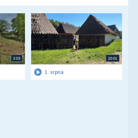
3:03
20:01
1. srpna