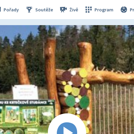
Pořady
Soutěže
Živě
Program
P