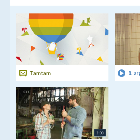
Tamtam
8. s
3:03