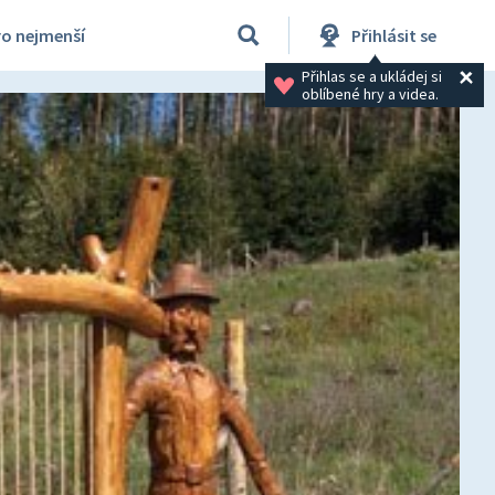
ro nejmenší
Přihlásit se
Přihlas se a ukládej si 
oblíbené hry a videa.