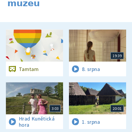
muzeu
19:39
Tamtam
8. srpna
3:03
20:01
Hrad Kunětická
1. srpna
hora