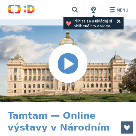
MENU
Přihlas se a ukládej si 
oblíbené hry a videa.
Tamtam — Online
výstavy v Národním