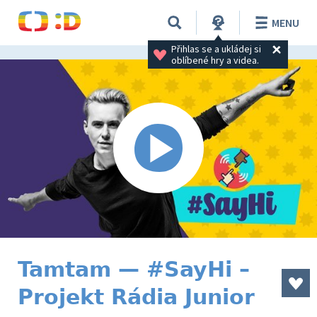
MENU
Přihlas se a ukládej si 
oblíbené hry a videa.
Tamtam — #SayHi –
Projekt Rádia Junior