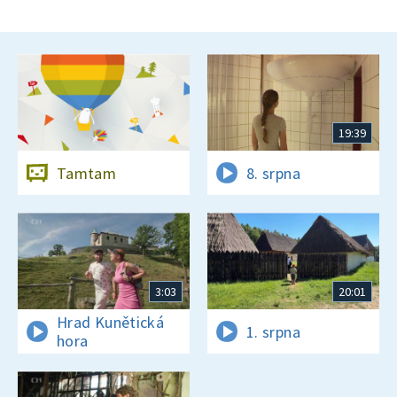
19:39
Tamtam
8. srpna
3:03
20:01
Hrad Kunětická
1. srpna
hora