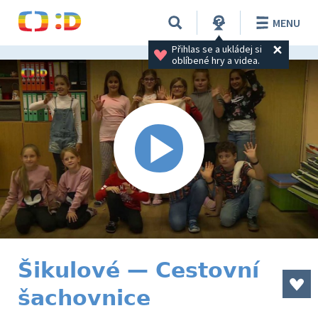
MENU
Přihlas se a ukládej si 
oblíbené hry a videa.
Šikulové — Cestovní
šachovnice