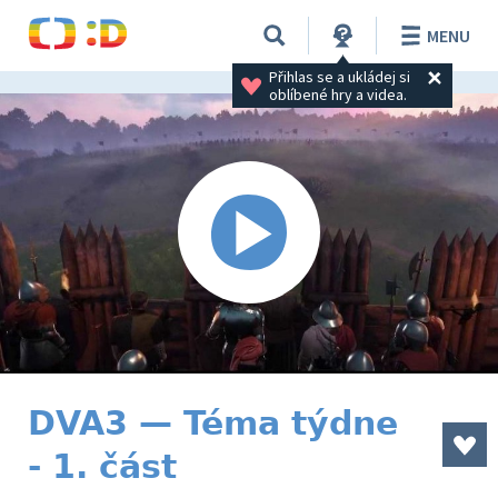
MENU
Přihlas se a ukládej si 
oblíbené hry a videa.
DVA3 — Téma týdne
- 1. část