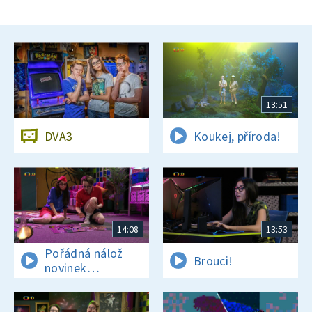
13:51
DVA3
Koukej, příroda!
14:08
13:53
Pořádná nálož
Brouci!
novinek
a zajímavostí