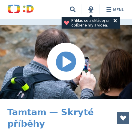
MENU
Přihlas se a ukládej si 
oblíbené hry a videa.
Tamtam — Skryté
příběhy