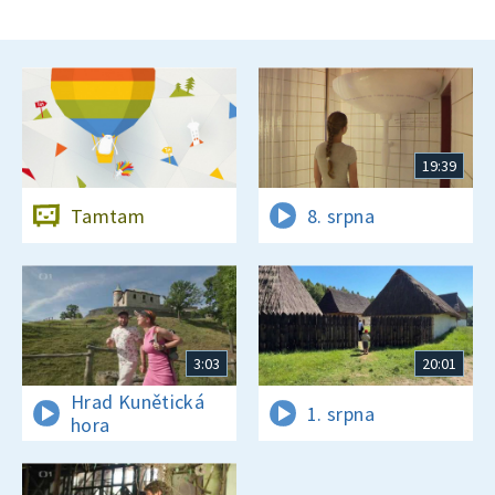
19:39
Tamtam
8. srpna
3:03
20:01
Hrad Kunětická
1. srpna
hora