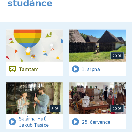
studánce
20:01
Tamtam
1. srpna
3:03
20:03
Sklárna Huť
25. července
Jakub Tasice