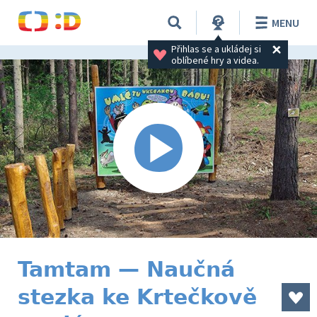
MENU
Přihlas se a ukládej si 
oblíbené hry a videa.
Tamtam — Naučná
stezka ke Krtečkově