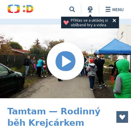
MENU
Přihlas se a ukládej si 
oblíbené hry a videa.
Tamtam — Rodinný
běh Krejcárkem