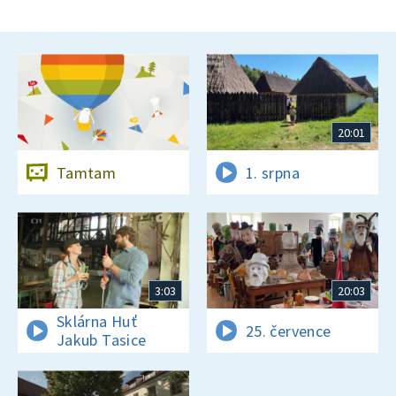
20:01
Tamtam
1. srpna
3:03
20:03
Sklárna Huť
25. července
Jakub Tasice