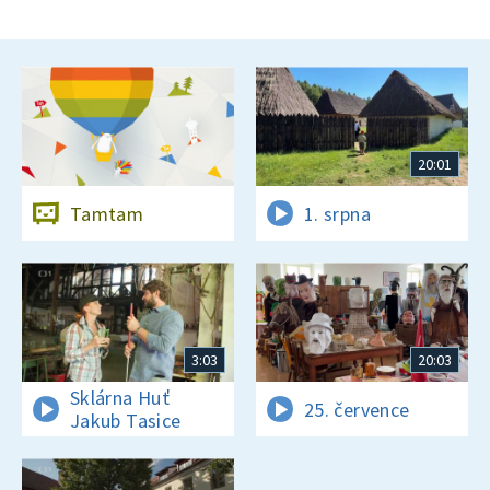
20:01
Tamtam
1. srpna
3:03
20:03
Sklárna Huť
25. července
Jakub Tasice