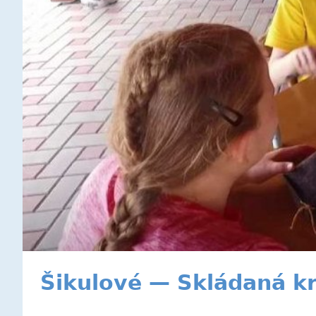
Šikulové — Skládaná kr