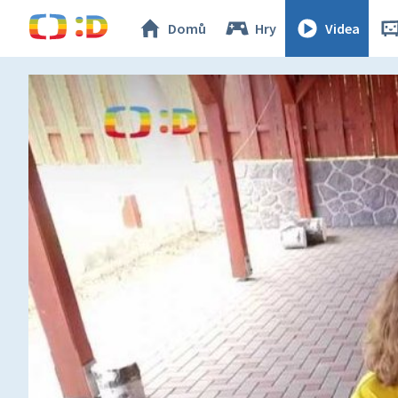
Domů
Hry
Videa