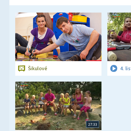
Šikulové
4. l
27:33