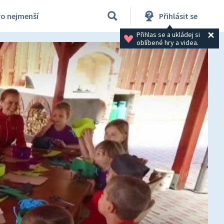
ro nejmenší
Přihlásit se
Přihlas se a ukládej si 
oblíbené hry a videa.