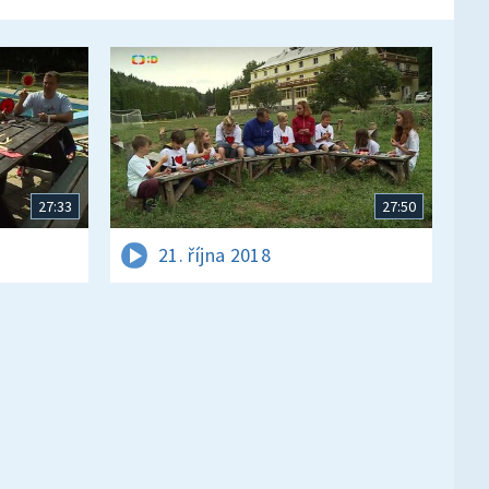
27:33
27:50
21. října 2018