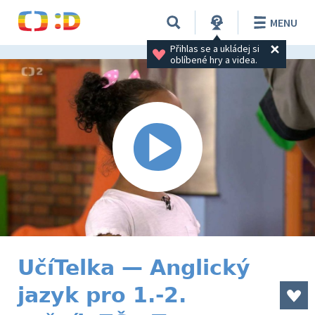
MENU
Přihlas se a ukládej si 
oblíbené hry a videa.
UčíTelka — Anglický
jazyk pro 1.-2.