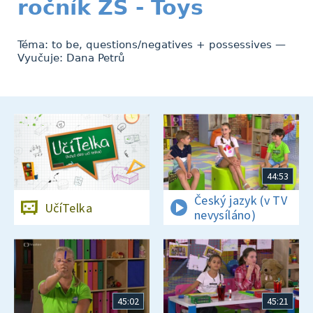
ročník ZŠ - Toys
Téma: to be, questions/negatives + possessives —
Vyučuje: Dana Petrů
44:53
Český jazyk (v TV
UčíTelka
nevysíláno)
45:02
45:21