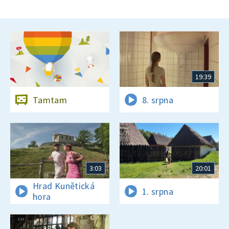
19:39
Tamtam
8. srpna
3:03
20:01
Hrad Kunětická
1. srpna
hora