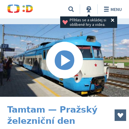
MENU
Přihlas se a ukládej si 
oblíbené hry a videa.
Tamtam — Pražský
železniční den