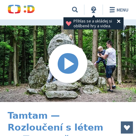
MENU
Přihlas se a ukládej si 
oblíbené hry a videa.
Tamtam —
Rozloučení s létem