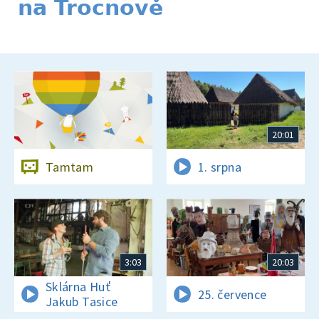
na Trocnově
20:01
Tamtam
1. srpna
3:03
20:03
Sklárna Huť
25. července
Jakub Tasice