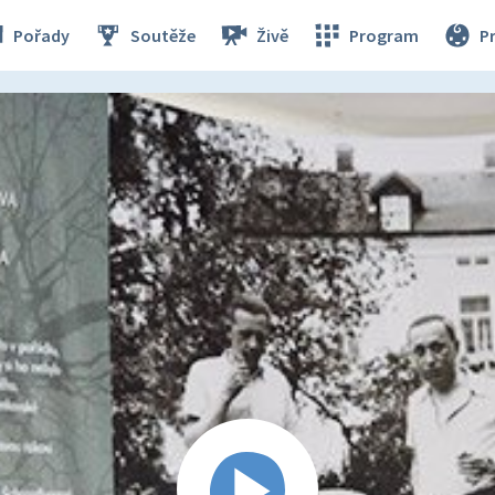
Pořady
Soutěže
Živě
Program
P