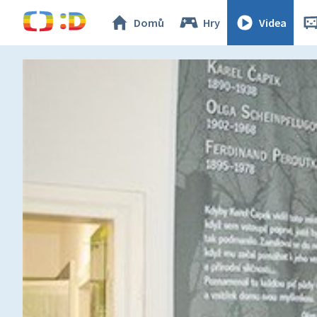
Domů
Hry
Videa