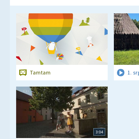
Tamtam
1. s
3:04