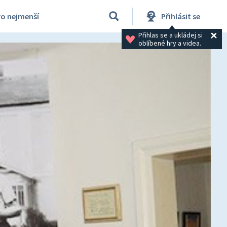
ro nejmenší
Přihlásit se
Přihlas se a ukládej si 
oblíbené hry a videa.