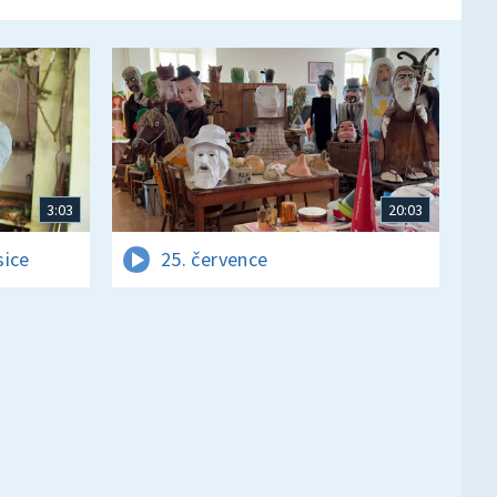
3:03
20:03
sice
25. července