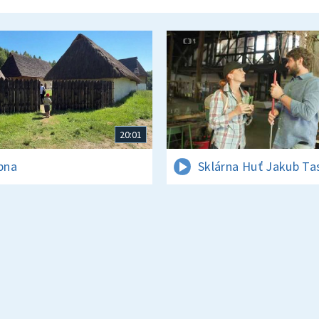
20:01
rpna
Sklárna Huť Jakub Ta