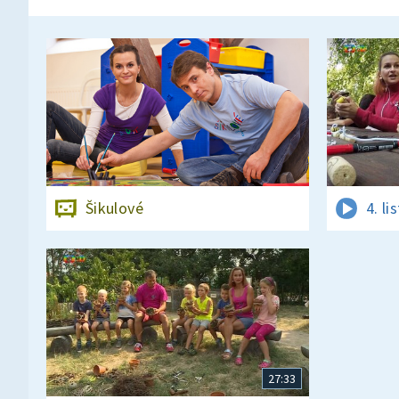
Šikulové
4. l
27:33