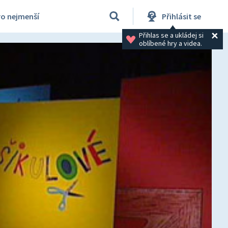
ro nejmenší
Přihlásit se
Přihlas se a ukládej si 
oblíbené hry a videa.