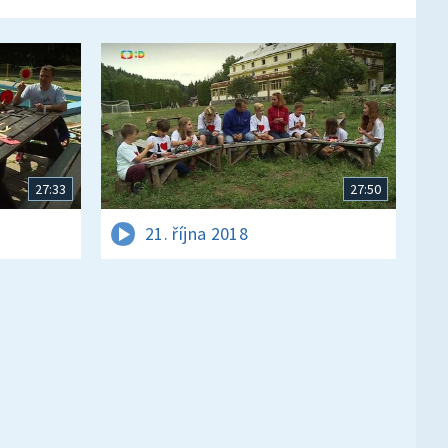
27:33
27:50
21. října 2018