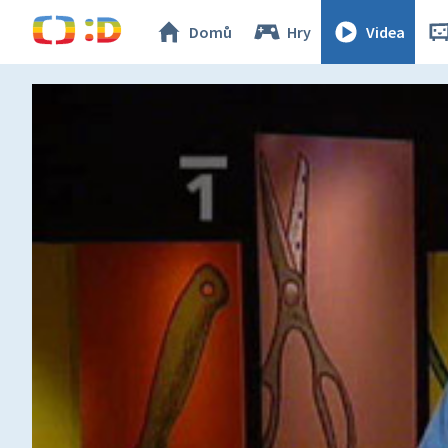
Domů
Hry
Videa