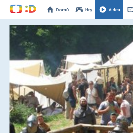
Domů
Hry
Videa