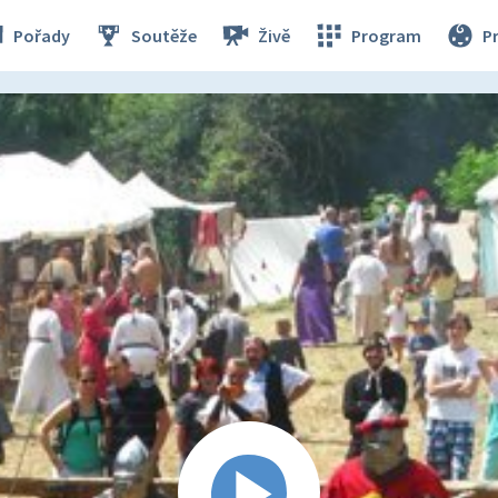
Pořady
Soutěže
Živě
Program
P