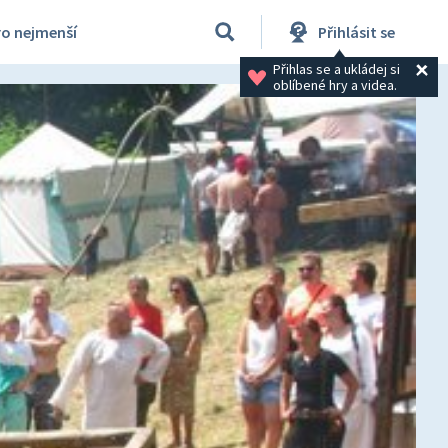
ro nejmenší
Přihlásit se
Přihlas se a ukládej si 
oblíbené hry a videa.