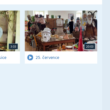
3:03
20:03
sice
25. července