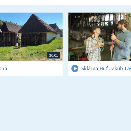
20:01
rpna
Sklárna Huť Jakub Ta