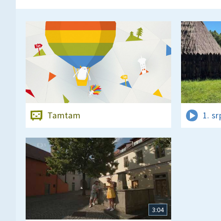
Tamtam
1. s
3:04