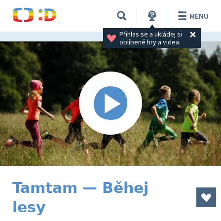
MENU
Přihlas se a ukládej si 
oblíbené hry a videa.
Tamtam — Běhej
lesy