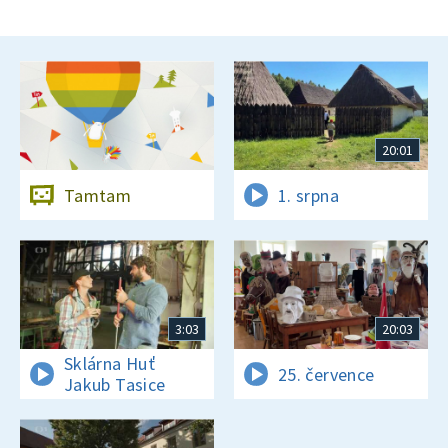
20:01
Tamtam
1. srpna
3:03
20:03
Sklárna Huť
25. července
Jakub Tasice