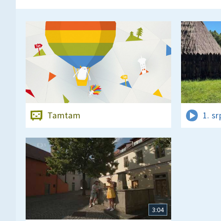
Tamtam
1. s
3:04