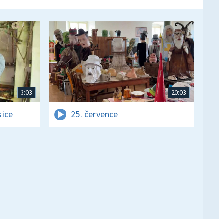
3:03
20:03
sice
25. července