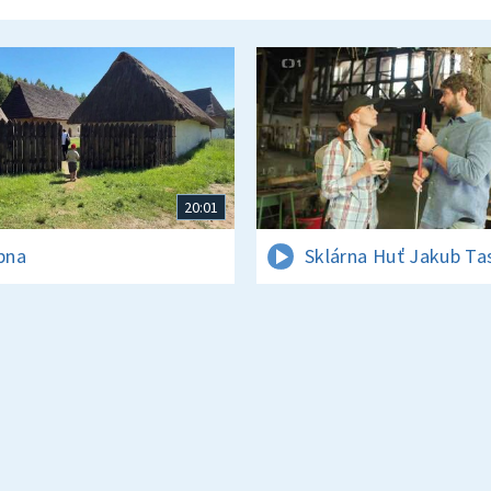
20:01
rpna
Sklárna Huť Jakub Ta