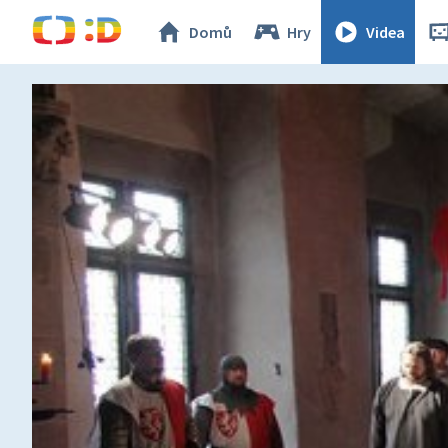
Domů
Hry
Videa