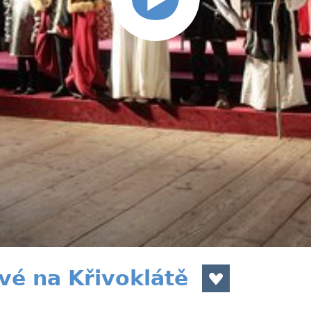
é na Křivoklátě