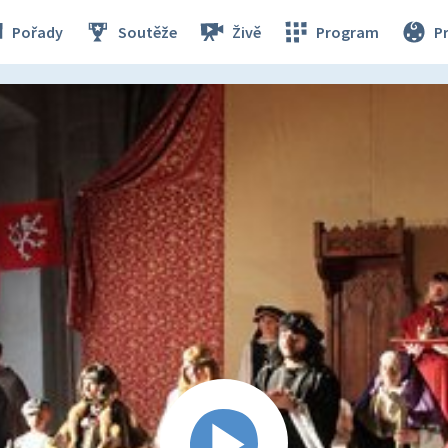
Pořady
Soutěže
Živě
Program
P