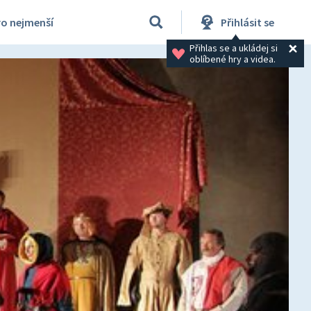
ro nejmenší
Přihlásit se
Přihlas se a ukládej si 
oblíbené hry a videa.