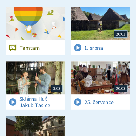
20:01
Tamtam
1. srpna
3:03
20:03
Sklárna Huť
25. července
Jakub Tasice