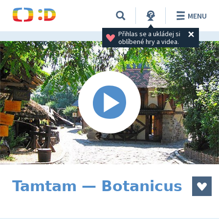
MENU
Přihlas se a ukládej si 
oblíbené hry a videa.
Tamtam — Botanicus