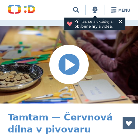
MENU
Přihlas se a ukládej si 
oblíbené hry a videa.
Tamtam — Červnová
dílna v pivovaru