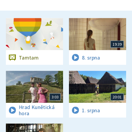
19:39
Tamtam
8. srpna
3:03
20:01
Hrad Kunětická
1. srpna
hora