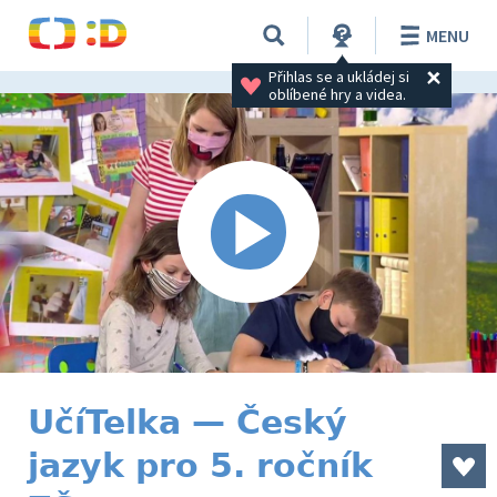
MENU
Přihlas se a ukládej si 
oblíbené hry a videa.
UčíTelka — Český
jazyk pro 5. ročník