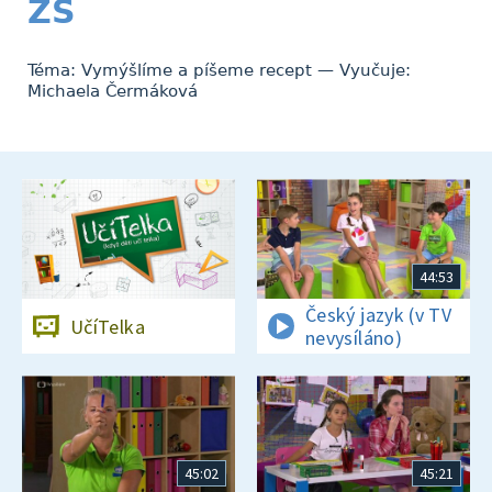
ZŠ
Téma: Vymýšlíme a píšeme recept — Vyučuje:
Michaela Čermáková
44:53
Český jazyk (v TV
UčíTelka
nevysíláno)
45:02
45:21