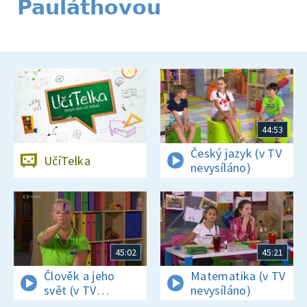
Pauláthovou
44:53
Český jazyk (v TV
UčíTelka
nevysíláno)
45:02
45:21
Člověk a jeho
Matematika (v TV
svět (v TV
nevysíláno)
nevysíláno)