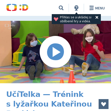
MENU
Přihlas se a ukládej si 
oblíbené hry a videa.
UčíTelka — Trénink
s lyžařkou Kateřinou