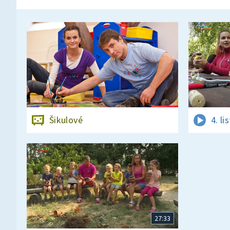
Šikulové
4. l
27:33