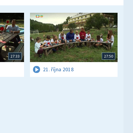
27:33
27:50
21. října 2018