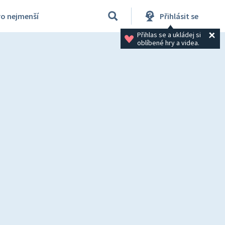
ro nejmenší
Přihlásit se
Přihlas se a ukládej si 
oblíbené hry a videa.