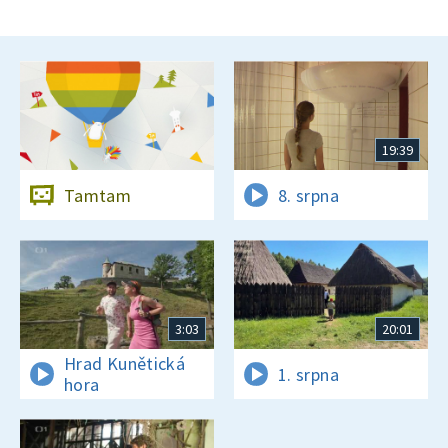
19:39
Tamtam
8. srpna
3:03
20:01
Hrad Kunětická
1. srpna
hora