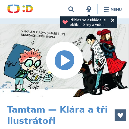
MENU
Přihlas se a ukládej si 
oblíbené hry a videa.
Tamtam — Klára a tři
ilustrátoři