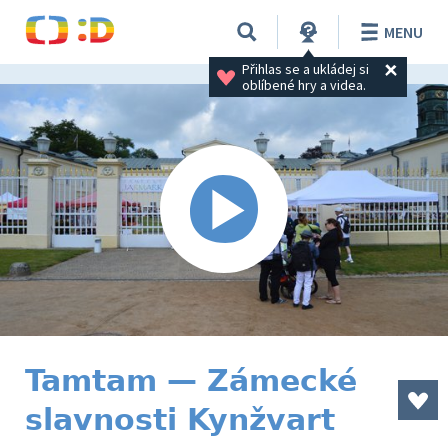
MENU
Přihlas se a ukládej si 
oblíbené hry a videa.
Tamtam — Zámecké
slavnosti Kynžvart