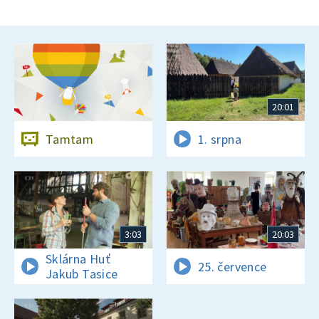
20:01
Tamtam
1. srpna
3:03
20:03
Sklárna Huť
25. července
Jakub Tasice