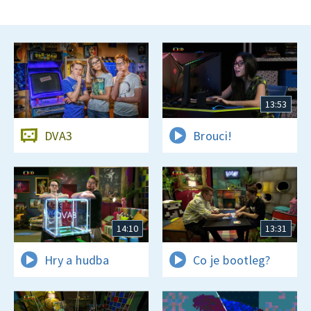
13:53
DVA3
Brouci!
14:10
13:31
Hry a hudba
Co je bootleg?