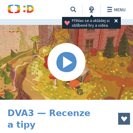
MENU
Přihlas se a ukládej si 
oblíbené hry a videa.
DVA3 — Recenze
a tipy