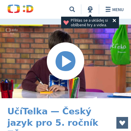
MENU
Přihlas se a ukládej si 
oblíbené hry a videa.
UčíTelka — Český
jazyk pro 5. ročník