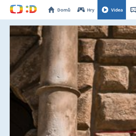
Domů
Hry
Videa