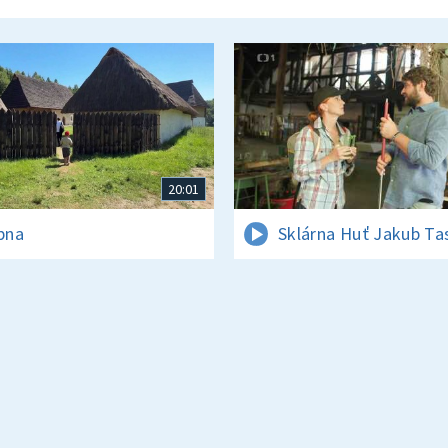
20:01
rpna
Sklárna Huť Jakub Ta