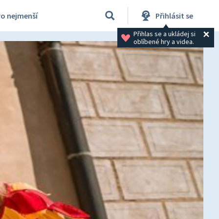
ro nejmenší
Přihlásit se
Přihlas se a ukládej si 
oblíbené hry a videa.