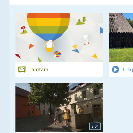
Tamtam
1. s
3:04