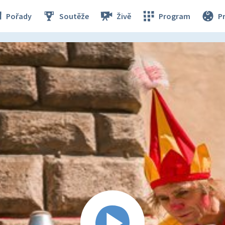
Pořady
Soutěže
Živě
Program
P