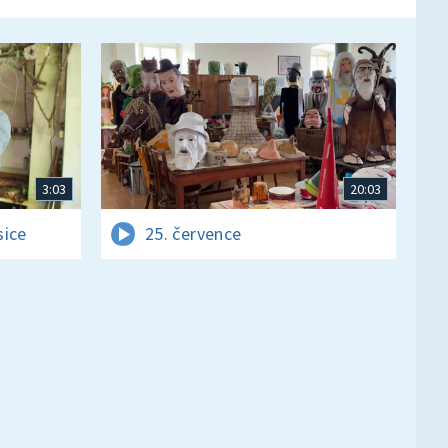
3:03
20:03
sice
25. července