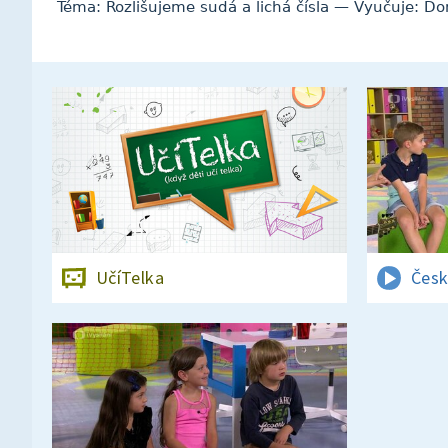
Téma: Rozlišujeme sudá a lichá čísla — Vyučuje: D
UčíTelka
Česk