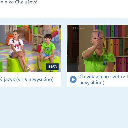
ominika Chalušová
44:53
Člověk a jeho svět (v 
ý jazyk (v TV nevysíláno)
nevysíláno)