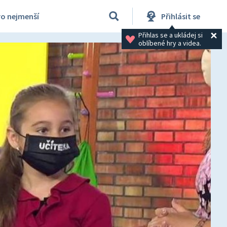
ro nejmenší
Přihlásit se
Přihlas se a ukládej si 
oblíbené hry a videa.