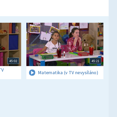
45:02
45:21
TV
Matematika (v TV nevysíláno)