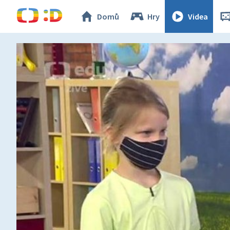
Domů
Hry
Videa