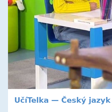
UčíTelka — Český jazyk 