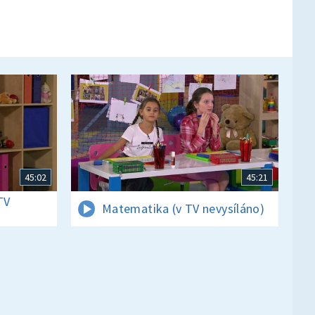
45:02
45:21
TV
Matematika (v TV nevysíláno)