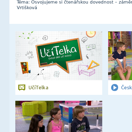
Téma: Osvojujeme si čtenářskou dovednost – záměr
Vrtišková
UčíTelka
Česk