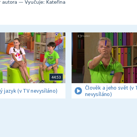
 autora — Vyučuje: Kateřina
44:53
Člověk a jeho svět (v 
ý jazyk (v TV nevysíláno)
nevysíláno)