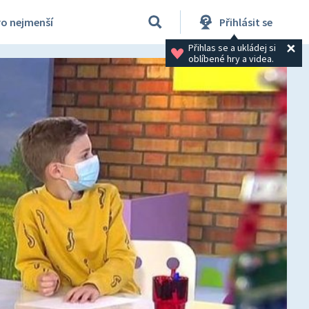
ro nejmenší
Přihlásit se
Přihlas se a ukládej si 
oblíbené hry a videa.