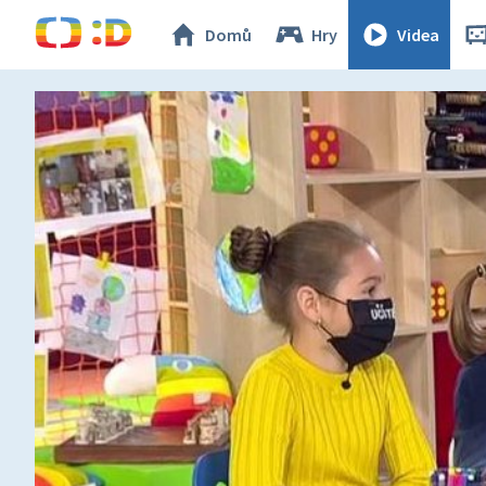
Domů
Hry
Videa