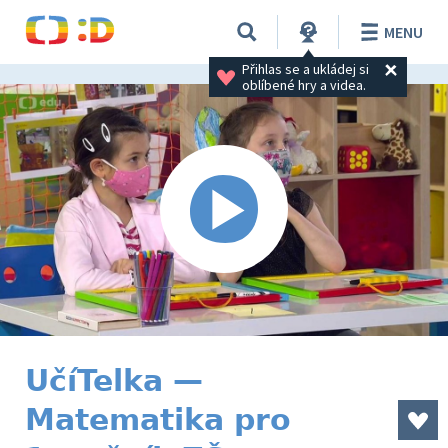
MENU
Přihlas se a ukládej si 
oblíbené hry a videa.
UčíTelka —
Matematika pro