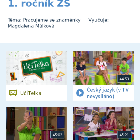
1. ročník ZŠ
Téma: Pracujeme se znaménky — Vyučuje:
Magdalena Málková
44:53
Český jazyk (v TV
UčíTelka
nevysíláno)
45:02
45:21