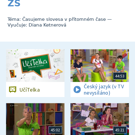
ZŠ
Téma: Časujeme slovesa v přítomném čase —
Vyučuje: Diana Ketnerová
44:53
Český jazyk (v TV
UčíTelka
nevysíláno)
45:02
45:21