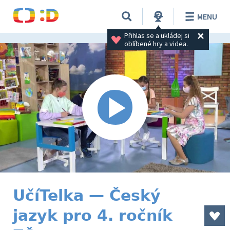
MENU
Přihlas se a ukládej si 
oblíbené hry a videa.
UčíTelka — Český
jazyk pro 4. ročník