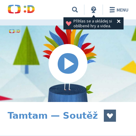
MENU
Přihlas se a ukládej si 
oblíbené hry a videa.
Tamtam — Soutěž