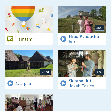
3:03
Hrad Kunětická
Tamtam
hora
20:01
3:03
Sklárna Huť
1. srpna
Jakub Tasice