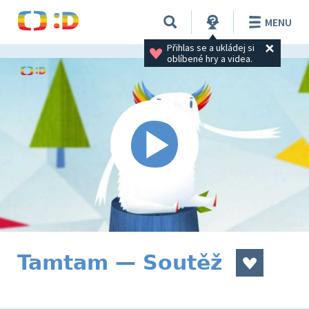
MENU
Přihlas se a ukládej si 
oblíbené hry a videa.
Tamtam — Soutěž