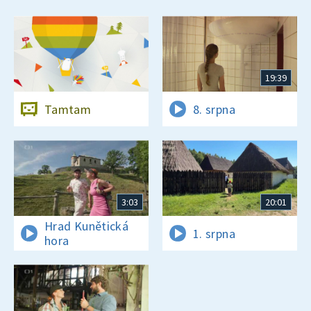
19:39
Tamtam
8. srpna
3:03
20:01
Hrad Kunětická
1. srpna
hora