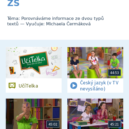
ZŠ
Téma: Porovnáváme informace ze dvou typů
textů — Vyučuje: Michaela Čermáková
44:53
Český jazyk (v TV
UčíTelka
nevysíláno)
45:02
45:21