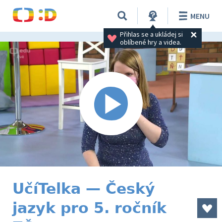
MENU
Přihlas se a ukládej si 
oblíbené hry a videa.
UčíTelka — Český
jazyk pro 5. ročník