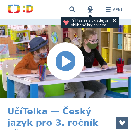
MENU
Přihlas se a ukládej si 
oblíbené hry a videa.
UčíTelka — Český
jazyk pro 3. ročník