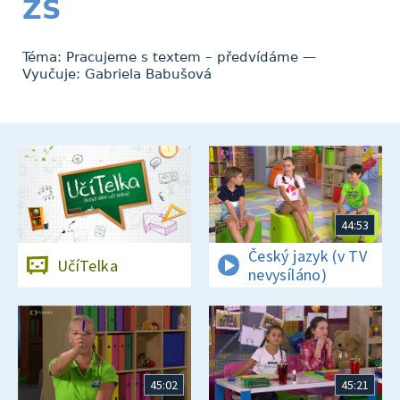
ZŠ
Téma: Pracujeme s textem – předvídáme —
Vyučuje: Gabriela Babušová
44:53
Český jazyk (v TV
UčíTelka
nevysíláno)
45:02
45:21