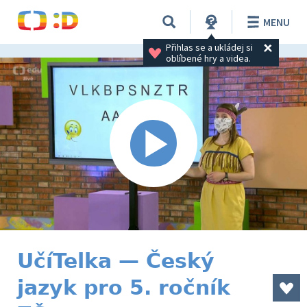
MENU
Přihlas se a ukládej si 
oblíbené hry a videa.
UčíTelka — Český
jazyk pro 5. ročník