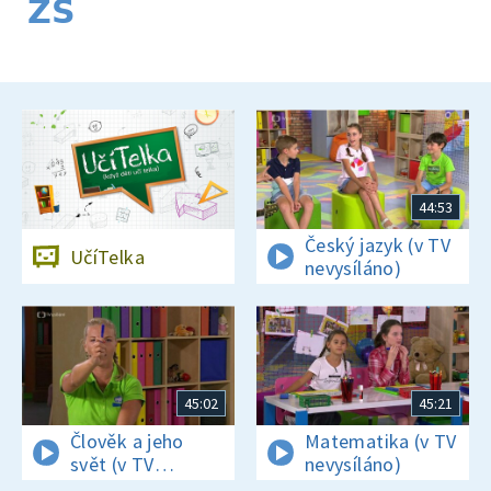
ZŠ
44:53
Český jazyk (v TV
UčíTelka
nevysíláno)
45:02
45:21
Člověk a jeho
Matematika (v TV
svět (v TV
nevysíláno)
nevysíláno)