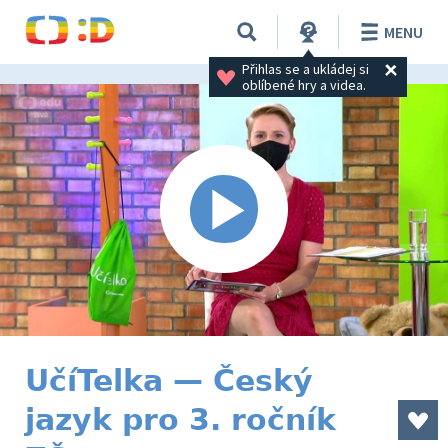
MENU
Přihlas se a ukládej si 
oblíbené hry a videa.
UčíTelka — Český
jazyk pro 3. ročník