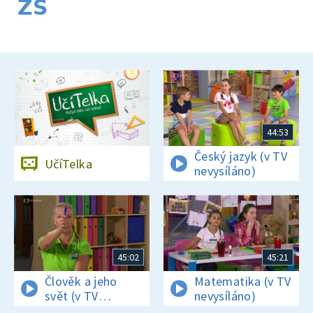
ZŠ
44:53
Český jazyk (v TV
UčíTelka
nevysíláno)
45:02
45:21
Člověk a jeho
Matematika (v TV
svět (v TV
nevysíláno)
nevysíláno)