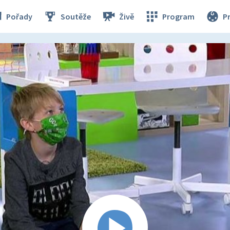
Pořady
Soutěže
Živě
Program
P