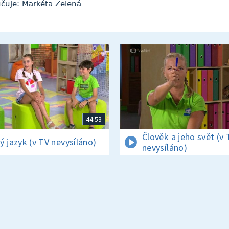
čuje: Markéta Zelená
44:53
Člověk a jeho svět (v 
ý jazyk (v TV nevysíláno)
nevysíláno)