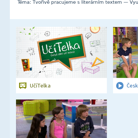
Téma: Tvořivě pracujeme s literárním textem — Vyu
UčíTelka
Česk