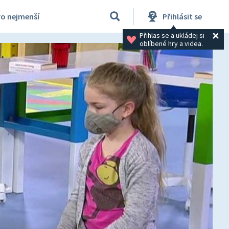
ro nejmenší
Přihlásit se
Přihlas se a ukládej si 
oblíbené hry a videa.