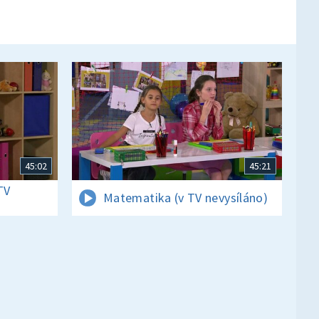
45:02
45:21
TV
Matematika (v TV nevysíláno)