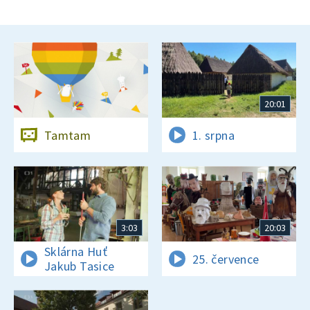
20:01
Tamtam
1. srpna
3:03
20:03
Sklárna Huť
25. července
Jakub Tasice