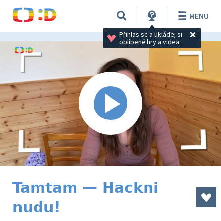
MENU
Přihlas se a ukládej si 
oblíbené hry a videa.
Tamtam — Hackni
nudu!