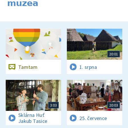
muzea
20:01
Tamtam
1. srpna
3:03
20:03
Sklárna Huť
25. července
Jakub Tasice